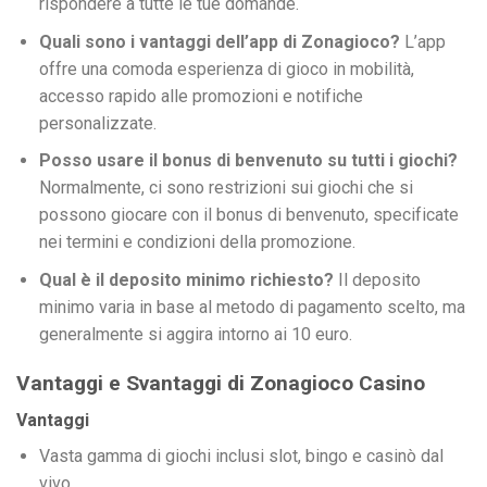
rispondere a tutte le tue domande.
Quali sono i vantaggi dell’app di Zonagioco?
L’app
offre una comoda esperienza di gioco in mobilità,
accesso rapido alle promozioni e notifiche
personalizzate.
Posso usare il bonus di benvenuto su tutti i giochi?
Normalmente, ci sono restrizioni sui giochi che si
possono giocare con il bonus di benvenuto, specificate
nei termini e condizioni della promozione.
Qual è il deposito minimo richiesto?
Il deposito
minimo varia in base al metodo di pagamento scelto, ma
generalmente si aggira intorno ai 10 euro.
Vantaggi e Svantaggi di Zonagioco Casino
Vantaggi
Vasta gamma di giochi inclusi slot, bingo e casinò dal
vivo.