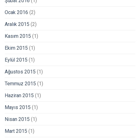
Şubat 2016
(1)
Ocak 2016
(2)
Aralık 2015
(2)
Kasım 2015
(1)
Ekim 2015
(1)
Eylül 2015
(1)
Ağustos 2015
(1)
Temmuz 2015
(1)
Haziran 2015
(1)
Mayıs 2015
(1)
Nisan 2015
(1)
Mart 2015
(1)