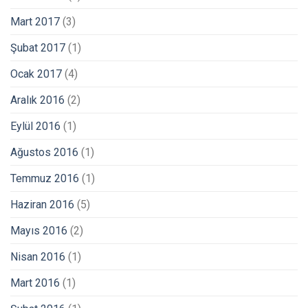
Mart 2017
(3)
Şubat 2017
(1)
Ocak 2017
(4)
Aralık 2016
(2)
Eylül 2016
(1)
Ağustos 2016
(1)
Temmuz 2016
(1)
Haziran 2016
(5)
Mayıs 2016
(2)
Nisan 2016
(1)
Mart 2016
(1)