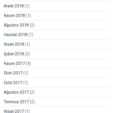
Aralık 2018
(1)
Kasım 2018
(1)
Ağustos 2018
(2)
Haziran 2018
(1)
Nisan 2018
(1)
Şubat 2018
(2)
Kasım 2017
(4)
Ekim 2017
(1)
Eylül 2017
(1)
Ağustos 2017
(2)
Temmuz 2017
(2)
Nisan 2017
(1)