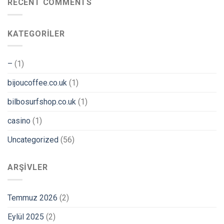
RECENT COMMENTS
KATEGORILER
–
(1)
bijoucoffee.co.uk
(1)
bilbosurfshop.co.uk
(1)
casino
(1)
Uncategorized
(56)
ARŞIVLER
Temmuz 2026
(2)
Eylül 2025
(2)