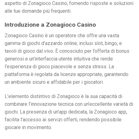
aspetto di Zonagioco Casino, fornendo risposte e soluzioni
alle tue domande più frequenti.
Introduzione a Zonagioco Casino
Zonagioco Casino è un operatore che offre una vasta
gamma di giochi d’azzardo online, inclusi slot, bingo, e
tavoli di gioco dal vivo. È conosciuto per l’offerta di bonus
generosi e un’interfaccia utente intuitiva che rende
l’esperienza di gioco piacevole e senza stress. La
piattaforma è regolata da licenze appropriate, garantendo
un ambiente sicuro e affidabile per i giocatori.
L’elemento distintivo di Zonagioco è la sua capacità di
combinare l’innovazione tecnica con un’eccellente varietà di
giochi. La presenza di un’app dedicata, la Zonagioco app,
facilita l’accesso ai servizi offerti, rendendo possibile
giocare in movimento.