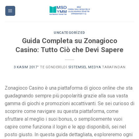
Skip
to
content
UNCATEGORIZED
Guida Completa su Zonagioco
Casino: Tutto Ciò che Devi Sapere
3 KASIM 2017
’' TE GÖNDERILDI
SISTEMSEL MEDYA
TARAFINDAN
Zonagioco Casino è una piattaforma di gioco online che sta
guadagnando sempre più popolarità grazie alla sua vasta
gamma di giochi e promozioni accattivanti. Se sei curioso di
scoprire come navigare su questa piattaforma, come
sfruttare al meglio i suoi bonus, o semplicemente vuoi
capire come funziona il login e le app disponibili, sei nel
posto giusto. In questa guida dettagliata, esploreremo ogni