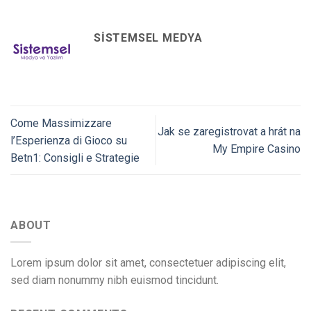
SISTEMSEL MEDYA
Come Massimizzare
Jak se zaregistrovat a hrát na
l’Esperienza di Gioco su
My Empire Casino
Betn1: Consigli e Strategie
ABOUT
Lorem ipsum dolor sit amet, consectetuer adipiscing elit,
sed diam nonummy nibh euismod tincidunt.