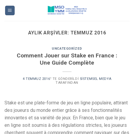
Skip
to
content
AYLIK ARŞIVLER:
TEMMUZ 2016
UNCATEGORIZED
Comment Jouer sur Stake en France :
Une Guide Complète
4 TEMMUZ 2016
’' TE GÖNDERILDI
SISTEMSEL MEDYA
TARAFINDAN
Stake est une plate-forme de jeu en ligne populaire, attirant
des joueurs du monde entier grâce à ses fonctionnalités
innovantes et sa variété de jeux. En France, bien que le jeu
en ligne soit soumis à des régulations strictes, les joueurs
cherchent souvent à comprendre comment naviguer sur des