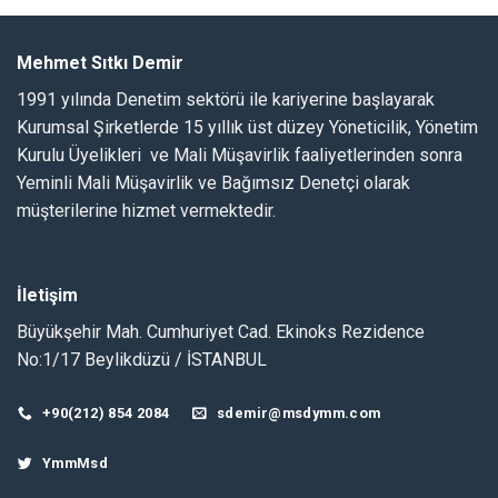
Mehmet Sıtkı Demir
1991 yılında Denetim sektörü ile kariyerine başlayarak
Kurumsal Şirketlerde 15 yıllık üst düzey Yöneticilik, Yönetim
Kurulu Üyelikleri ve Mali Müşavirlik faaliyetlerinden sonra
Yeminli Mali Müşavirlik ve Bağımsız Denetçi olarak
müşterilerine hizmet vermektedir.
İletişim
Büyükşehir Mah. Cumhuriyet Cad. Ekinoks Rezidence
No:1/17 Beylikdüzü / İSTANBUL
+90(212) 854 2084
sdemir@msdymm.com
YmmMsd