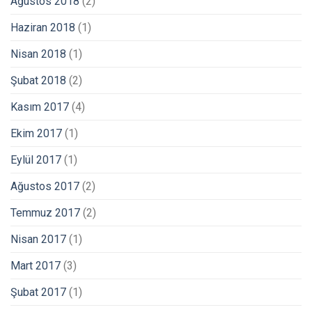
Ağustos 2018
(2)
Haziran 2018
(1)
Nisan 2018
(1)
Şubat 2018
(2)
Kasım 2017
(4)
Ekim 2017
(1)
Eylül 2017
(1)
Ağustos 2017
(2)
Temmuz 2017
(2)
Nisan 2017
(1)
Mart 2017
(3)
Şubat 2017
(1)