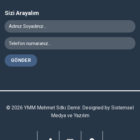
Sizi Arayalım
© 2026 YMM Mehmet Sıtkı Demir. Designed by
Sistemsel
Medya ve Yazılım